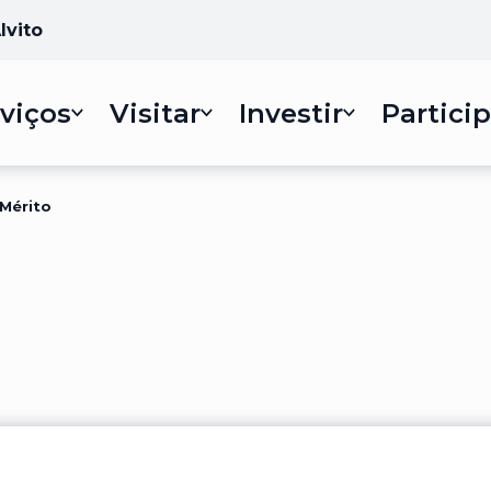
lvito
viços
Visitar
Investir
Particip
 Mérito