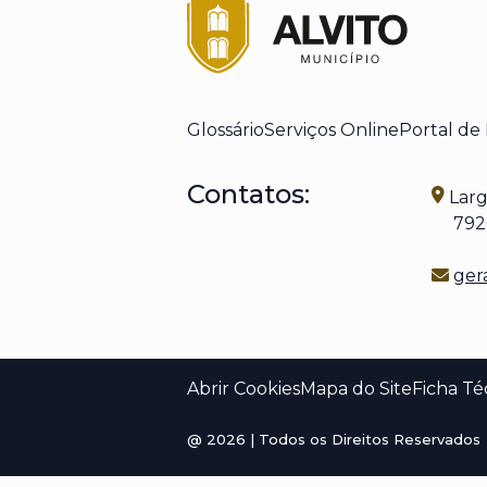
Glossário
Serviços Online
Portal de
Contatos:
Larg
7920-
ger
Abrir Cookies
Mapa do Site
Ficha Té
@
2026
| Todos os Direitos Reservados