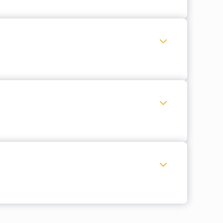
Expandir Documentos necessários
Expandir Prazo de Candidatura
Expandir Anexos