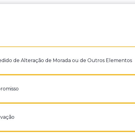
dido de Alteração de Morada ou de Outros Elementos
dor
romisso
dor
vação
dor