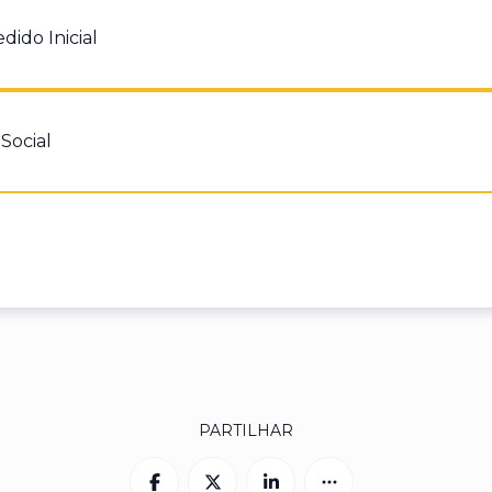
ido Inicial
dor
Social
dor
PARTILHAR