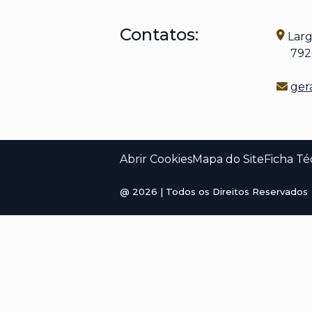
Contatos:
Larg
7920-
ger
Abrir Cookies
Mapa do Site
Ficha Té
@
2026
| Todos os Direitos Reservados