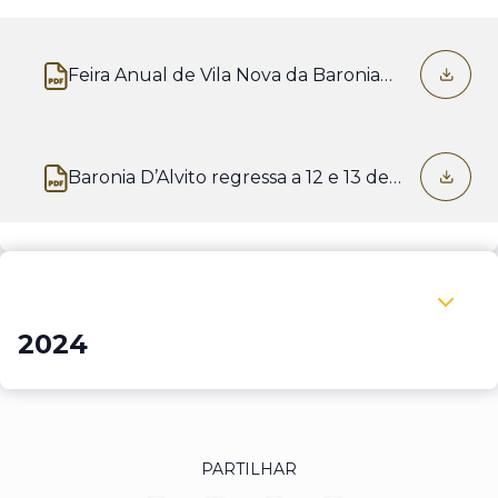
Feira Anual de Vila Nova da Baronia
Abre num novo separador
regressa de 17 a 19 de julho com um
cartaz de excelência
Baronia D’Alvito regressa a 12 e 13 de
Abre num novo separador
junho para celebrar a história, a cultura
e as tradições da primeira Baronia de
Portugal
Expandir 2024
2024
PARTILHAR