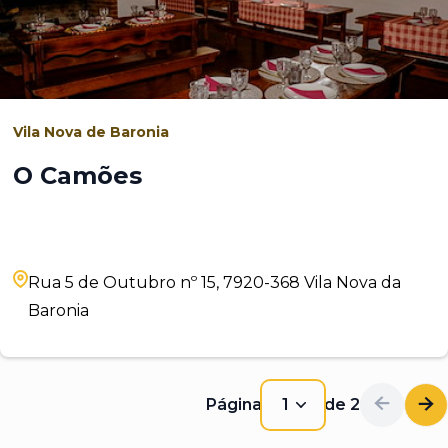
Vila Nova de Baronia
O Camões
Rua 5 de Outubro nº 15, 7920-368 Vila Nova da
Baronia
Página
1
de
2
1