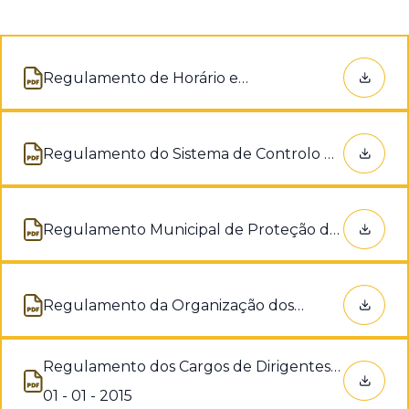
Regulamento de Horário e
Abre num novo separador
Funcionamento dos Serviços
Regulamento do Sistema de Controlo do
Abre num novo separador
Dever de Assiduidade e Pontualidade
Regulamento Municipal de Proteção de
Abre num novo separador
Dados
Regulamento da Organização dos
Abre num novo separador
Serviços da Câmara Municipal
Regulamento dos Cargos de Dirigentes
Intermédios de 3º Grau
Abre num novo separador
01 - 01 - 2015