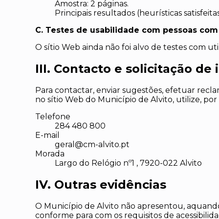
Amostra: 2 páginas.
Principais resultados (heurísticas satisfeita
C. Testes de usabilidade com pessoas com 
O sítio Web
ainda não foi alvo de testes com uti
III. Contacto e solicitação de
Para contactar, enviar sugestões, efetuar recl
n
o sítio Web
d
o
Município de Alvito
, utilize, po
Telefone
284 480 800
E-mail
geral@cm-alvito.pt
Morada
Largo do Relógio nº1 , 7920-022 Alvito
IV. Outras evidências
O
Município de Alvito
não apresentou, aquando 
conforme para com os requisitos de acessibilid