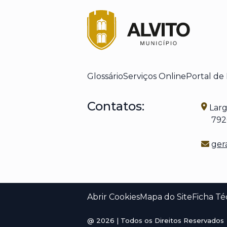
Glossário
Serviços Online
Portal de
Contatos:
Larg
7920-
ger
Abrir Cookies
Mapa do Site
Ficha Té
@
2026
| Todos os Direitos Reservados