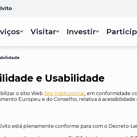
lvito
viços
Visitar
Investir
Particip
abilidade
ilidade e Usabilidade
bilizar
o sítio Web
Site Institucional
, em conformidade co
amento Europeu e do Conselho, relativa à acessibilidade 
lvito
está
plenamente conforme
para com o Decreto-Lei 