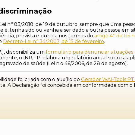
discriminação
o-Lei n.º 83/2018, de 19 de outubro, sempre que uma pess
 é, tenha sido ou venha a ser dado a outra pessoa em 
ciência, prevista e punida nos termos do
artigo 4.º da Lei
no
Decreto-Lei n.º 34/2007, de 15 de fevereiro
.
P.), disponibiliza um
formulário para denunciar situações 
nte, o INR, I.P. elabora um relatório anual sobre a apl
o agravado de saúde (Lei n.o 46/2006, de 28 de agosto).
lidade foi criada com o auxílio do
Gerador WAI-Tools PT 
nte. A Declaração foi concebida em conformidade com o D